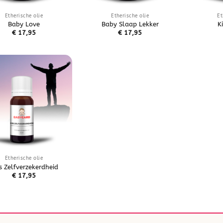
Etherische olie
Etherische olie
Et
Baby Love
Baby Slaap Lekker
K
€
17,95
€
17,95
TOEVOEGEN
AAN
VERLANGLIJST
Etherische olie
s Zelfverzekerdheid
€
17,95