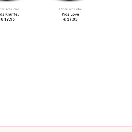
herische olie
Etherische olie
ids Knuffel
Kids Love
€
17,95
€
17,95