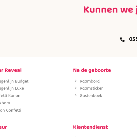
Kunnen we 
05
r Reveal
Na de geboorte
ggenlijn Budget
Raambord
genlijn Luxe
Raamsticker
fetti Kanon
Gastenboek
kbom
on Confetti
eur
Klantendienst