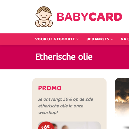
Ga
naar
inhoud
VOOR DE GEBOORTE
BEDANKJES
NA 
Etherische olie
PROMO
Je ontvangt 50% op de 2de
etherische olie in onze
webshop!
2de