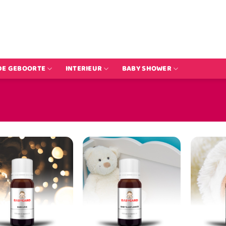
DE GEBOORTE
INTERIEUR
BABY SHOWER
TOEVOEGEN
TOEVOEGEN
AAN
AAN
VERLANGLIJST
VERLANGLIJST